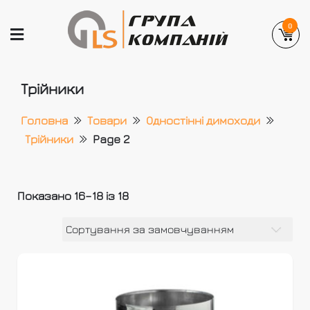
Skip
to
0
content
GLEMANLAS
Український виробник вентиляційних та
Трійники
димохідних систем
Головна
Товари
Одностінні димоходи
Трійники
Page 2
Показано 16–18 із 18