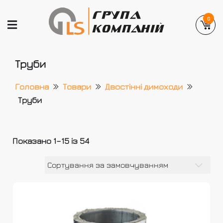
Skip
to
0
content
GLEMANLAS
Український виробник вентиляційних та
Труби
димохідних систем
Головна
Товари
Двостінні димоходи
Труби
Показано 1–15 із 54