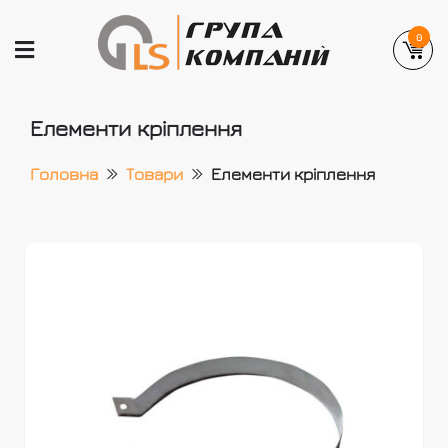
Skip
to
0
content
GLEMANLAS
Український виробник вентиляційних та
Елементи кріплення
димохідних систем
Головна
Товари
Елементи кріплення