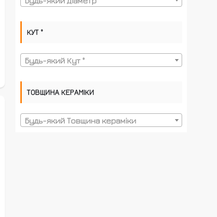
Будь-який Діаметр
КУТ °
Будь-який Кут °
ТОВЩИНА КЕРАМІКИ
Будь-який Товщина кераміки