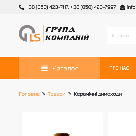
Skip
+38 (050) 423-7117, +38 (050) 423-7997
inf
to
content
Всі категорії
GLEMANLAS
Український виробник вентиляційних та димох
Каталог
ПРО НАС
Головна
Товари
Керамічні димоходи