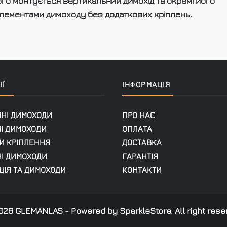
го монтується вертикальний димохід та окремі його
 елементами димоходу без додаткових кріплень.
Ї
ІНФОРМАЦІЯ
ННІ ДИМОХОДИ
ПРО НАС
НІ ДИМОХОДИ
ОПЛАТА
И КРІПЛЕННЯ
ДОСТАВКА
НІ ДИМОХОДИ
ГАРАНТІЯ
ЦІЯ ТА ДИМОХОДИ
КОНТАКТИ
026 GLEMANLAS - Powered by SparkleStore. All right rese