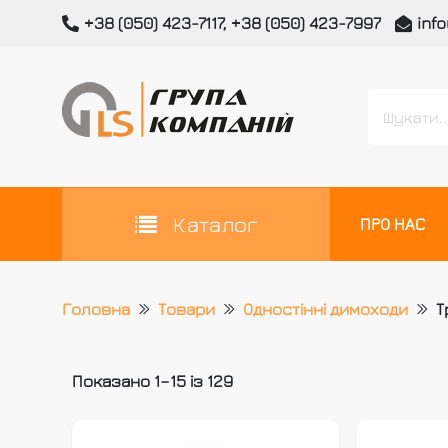
Skip
+38 (050) 423-7117, +38 (050) 423-7997
inf
to
content
Всі категорії
GLEMANLAS
Український виробник вентиляційних та димох
Каталог
ПРО НАС
Головна
Товари
Одностінні димоходи
Т
Показано 1–15 із 129