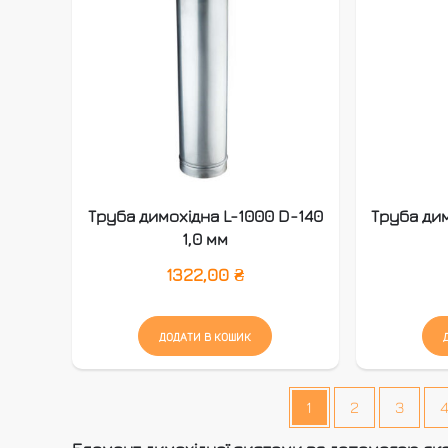
Труба димохідна L-1000 D-140
Труба дим
1,0 мм
1322,00
₴
ДОДАТИ В КОШИК
1
2
3