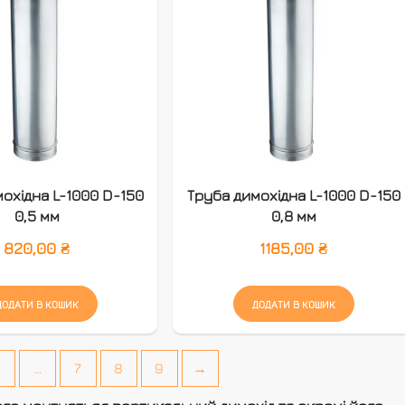
охідна L-1000 D-150
Труба димохідна L-1000 D-150
0,5 мм
0,8 мм
820,00
₴
1185,00
₴
ДОДАТИ В КОШИК
ДОДАТИ В КОШИК
4
…
7
8
9
→