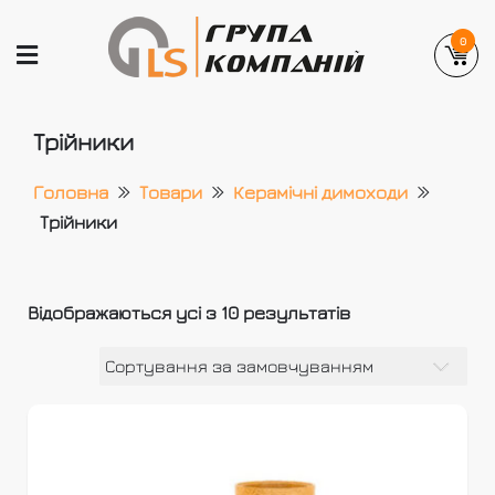
Skip
to
0
content
GLEMANLAS
Український виробник вентиляційних та
Трійники
димохідних систем
Головна
Товари
Керамічні димоходи
Трійники
Відображаються усі з 10 результатів